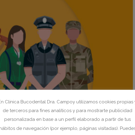
En Clínica Bucodental Dra. Campoy utilizamos cookies propias 
de terceros para fines analíticos y para mostrarte publicidad
personalizada en base a un perfil elaborado a partir de tus
hábitos de navegación (por ejemplo, páginas visitadas). Puede