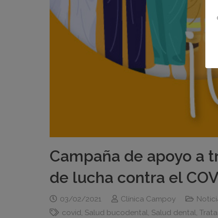
Campaña de apoyo a tr
de lucha contra el CO
03/02/2021
Clínica Campoy
Notic
covid
,
Salud bucodental
,
Salud dental
,
Trat