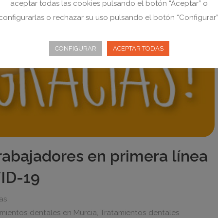
aceptar todas las cookies pulsando el botón “Aceptar” o
configurarlas o rechazar su uso pulsando el botón “Configurar”
CONFIGURAR
ACEPTAR TODAS
abajadores en primera línea
VID-19
ias
amientos dentales en Murcia
,
Tratamientos dentales