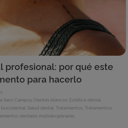
 profesional: por qué este
mento para hacerlo
as
ca Sanz Campoy
,
Dientes blancos
,
Estética dental
,
 bucodental
,
Salud dental
,
Tratamientos
,
Tratamientos
amientos dentales multidisciplinares