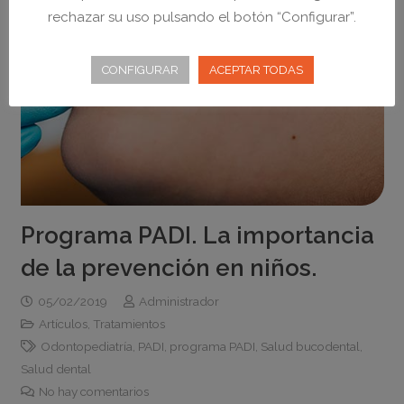
rechazar su uso pulsando el botón “Configurar”.
CONFIGURAR
ACEPTAR TODAS
Programa PADI. La importancia
de la prevención en niños.
05/02/2019
Administrador
Artículos
,
Tratamientos
Odontopediatría
,
PADI
,
programa PADI
,
Salud bucodental
,
Salud dental
No hay comentarios