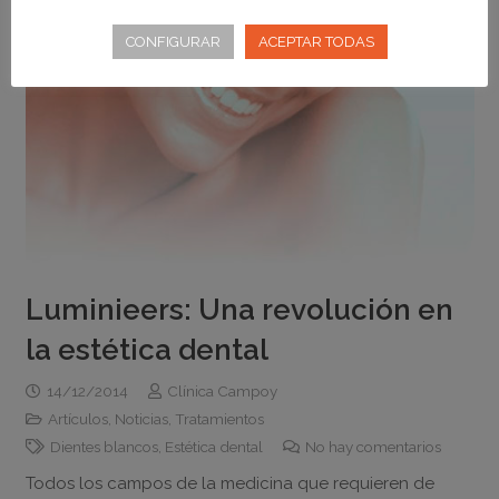
CONFIGURAR
ACEPTAR TODAS
Luminieers: Una revolución en
la estética dental
14/12/2014
Clínica Campoy
Artículos
,
Noticias
,
Tratamientos
Dientes blancos
,
Estética dental
No hay comentarios
Todos los campos de la medicina que requieren de