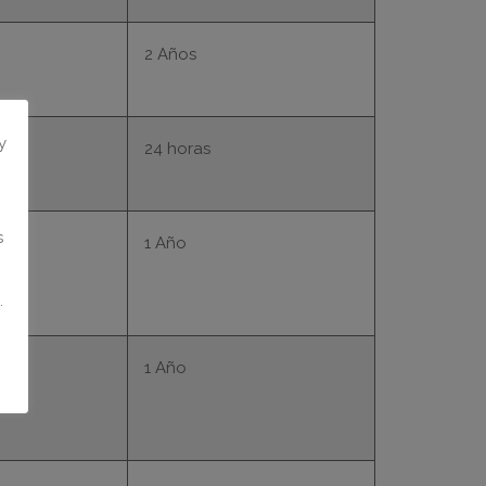
2 Años
y
24 horas
s
1 Año
.
1 Año