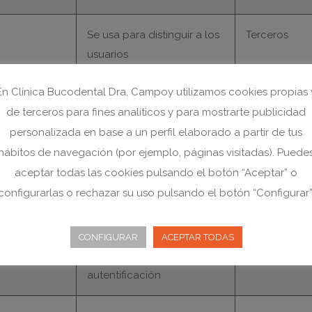
Se usa para distinguir a los
Terceros
usuarios
En Clínica Bucodental Dra. Campoy utilizamos cookies propias 
Se usa para distinguir a los
Terceros
de terceros para fines analíticos y para mostrarte publicidad
usuarios
personalizada en base a un perfil elaborado a partir de tus
hábitos de navegación (por ejemplo, páginas visitadas). Puede
Se activa durante el login y
Propia
aceptar todas las cookies pulsando el botón “Aceptar” o
guarda los detalles de
configurarlas o rechazar su uso pulsando el botón “Configurar”
autentificación
Se activa durante el login y
Propia
CONFIGURAR
ACEPTAR TODAS
guarda los detalles de
autentificación