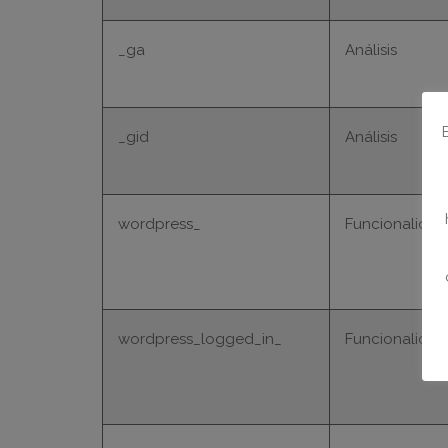
_ga
Análisis
_gid
Análisis
wordpress_
Funcionalidad
wordpress_logged_in_
Funcionalidad