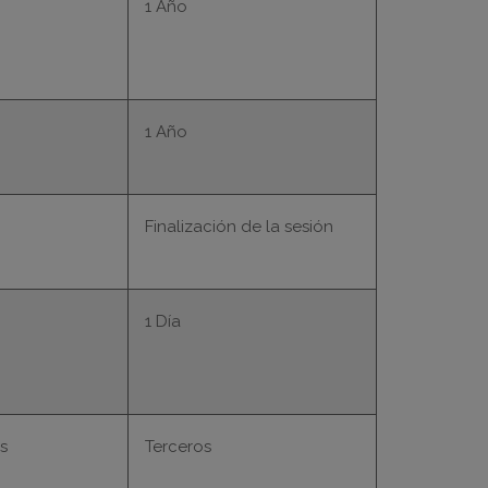
1 Año
1 Año
Finalización de la sesión
1 Día
s
Terceros