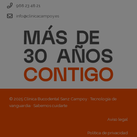
968 23 48 21
info@clinicacampoy.es
© 2025 Clínica Bucodental Sanz Campoy · Tecnología de
vanguardia · Sabemos cuidarte
Aviso legal
Política de privacidad