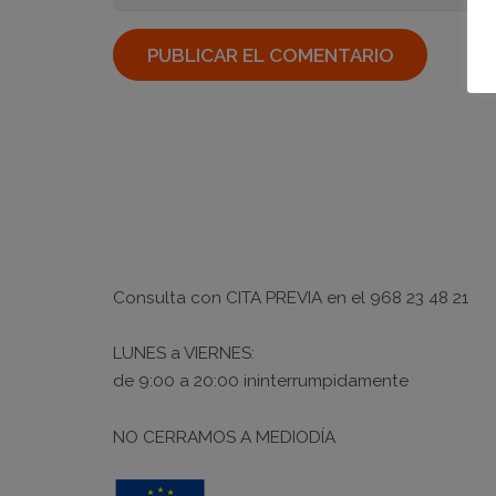
PUBLICAR EL COMENTARIO
Horario
Consulta con
CITA PREVIA
en el
968 23 48 21
LUNES a VIERNES:
de
9:00
a
20:00
ininterrumpidamente
NO CERRAMOS A MEDIODÍA