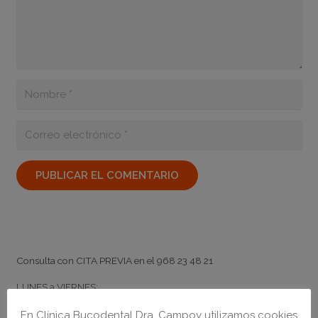
PUBLICAR EL COMENTARIO
Horario
Consulta con
CITA PREVIA
en el
968 23 48 21
LUNES a VIERNES:
de
9:00
a
20:00
ininterrumpidamente
En Clínica Bucodental Dra. Campoy utilizamos cookies