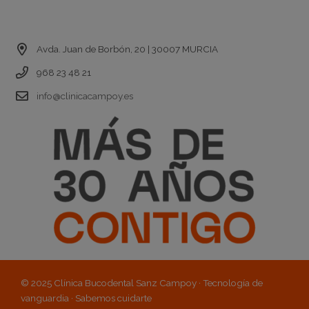
Contacto
Avda. Juan de Borbón, 20 | 30007 MURCIA
968 23 48 21
info@clinicacampoy.es
© 2025 Clínica Bucodental Sanz Campoy · Tecnología de
vanguardia · Sabemos cuidarte