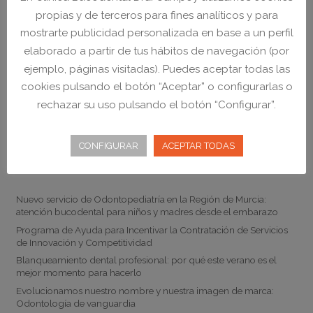
NO CERRAMOS A MEDIODÍA
propias y de terceros para fines analíticos y para
mostrarte publicidad personalizada en base a un perfil
elaborado a partir de tus hábitos de navegación (por
ejemplo, páginas visitadas). Puedes aceptar todas las
cookies pulsando el botón “Aceptar” o configurarlas o
rechazar su uso pulsando el botón “Configurar”.
CONFIGURAR
ACEPTAR TODAS
Noticias
Nuevo servicio de Odontopediatría en la Región de Murcia:
atención bucodental para niños y madres desde el embarazo
Programa de Ayuda para Incentivar la Contratación de Servicios
de Innovación y Competitividad
Blanqueamiento dental profesional: por qué este verano es el
mejor momento para hacerlo
Evolucionamos nuestro nombre y nuestra imagen de marca:
Odontología de vanguardia