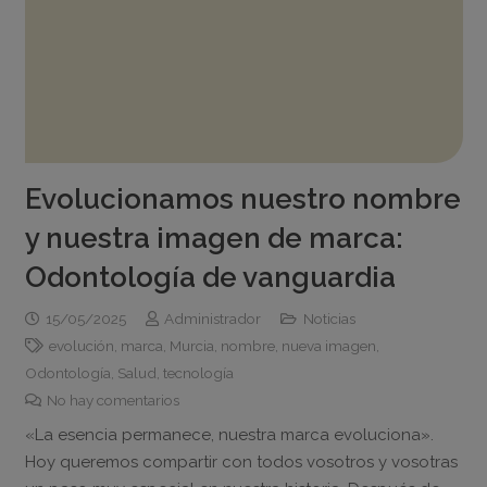
Evolucionamos nuestro nombre
y nuestra imagen de marca:
Odontología de vanguardia
15/05/2025
Administrador
Noticias
evolución
,
marca
,
Murcia
,
nombre
,
nueva imagen
,
Odontología
,
Salud
,
tecnología
No hay comentarios
«La esencia permanece, nuestra marca evoluciona».
Hoy queremos compartir con todos vosotros y vosotras