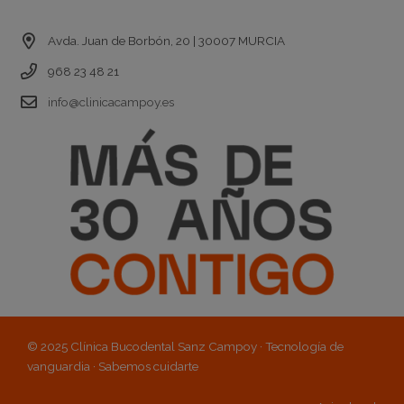
Contacto
Avda. Juan de Borbón, 20 | 30007 MURCIA
968 23 48 21
info@clinicacampoy.es
© 2025 Clínica Bucodental Sanz Campoy · Tecnología de
vanguardia · Sabemos cuidarte