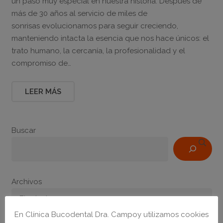
un paso muy especial en nuestra historia. Después de
más de 30 años al servicio de miles de
sonrisas evolucionamos para seguir creciendo,
manteniendo intacta la esencia que nos hace únicos: el
trato humano, la cercanía, la profesionalidad y el
compromiso de…
LEER MÁS
Buscar
Archivos
En Clínica Bucodental Dra. Campoy utilizamos cookies