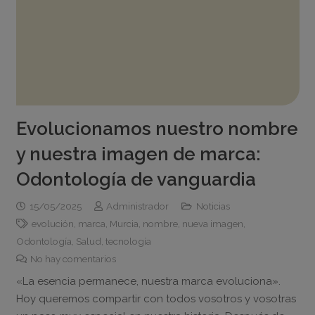
Evolucionamos nuestro nombre
y nuestra imagen de marca:
Odontología de vanguardia
15/05/2025
Administrador
Noticias
evolución
,
marca
,
Murcia
,
nombre
,
nueva imagen
,
Odontología
,
Salud
,
tecnología
No hay comentarios
«La esencia permanece, nuestra marca evoluciona».
Hoy queremos compartir con todos vosotros y vosotras