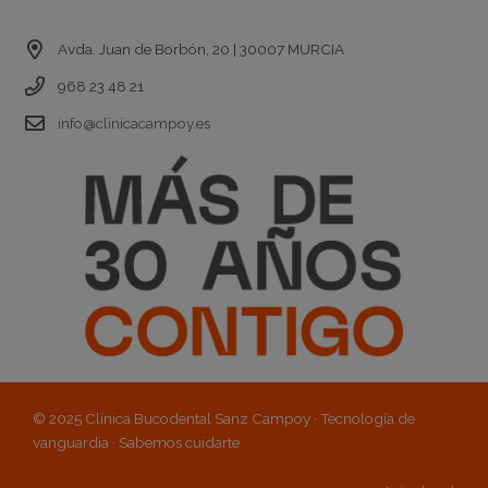
Contacto
Avda. Juan de Borbón, 20 | 30007 MURCIA
968 23 48 21
info@clinicacampoy.es
© 2025 Clínica Bucodental Sanz Campoy · Tecnología de
vanguardia · Sabemos cuidarte