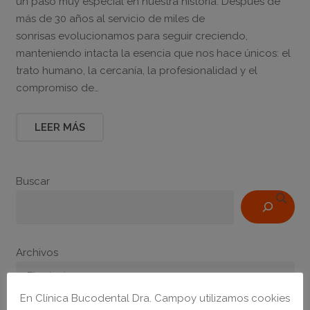
un paso muy especial en nuestra historia. Después de
más de 30 años al servicio de miles de
sonrisas evolucionamos para seguir creciendo,
manteniendo intacta la esencia que nos hace únicos: el
trato humano, la cercanía, la profesionalidad y el
compromiso de…
LEER MÁS
Buscar
Archivos
En Clínica Bucodental Dra. Campoy utilizamos cookies