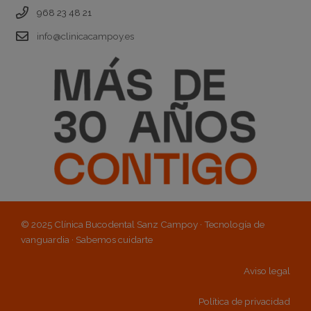
968 23 48 21
info@clinicacampoy.es
© 2025 Clínica Bucodental Sanz Campoy · Tecnología de
vanguardia · Sabemos cuidarte
Aviso legal
Política de privacidad