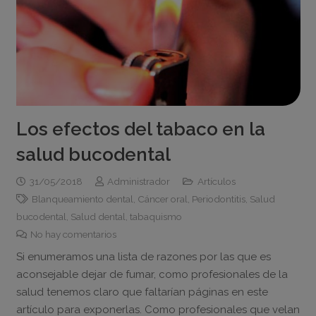
Los efectos del tabaco en la
salud bucodental
31/05/2018
Administrador
Artículos
Blanqueamiento dental
,
Cáncer oral
,
Periodontitis
,
Salud
bucodental
,
Salud dental
,
tabaquismo
No hay comentarios
Si enumeramos una lista de razones por las que es
aconsejable dejar de fumar, como profesionales de la
salud tenemos claro que faltarían páginas en este
artículo para exponerlas. Como profesionales que velan