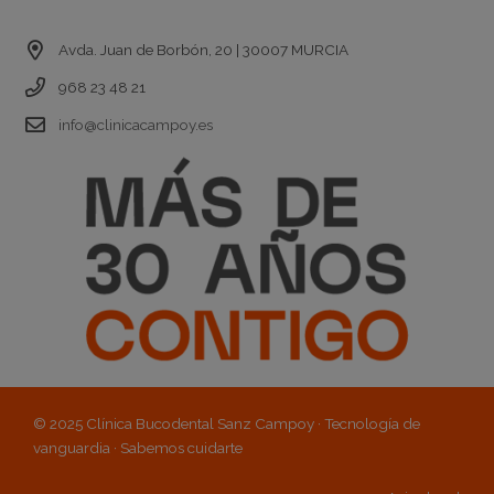
Contacto
Avda. Juan de Borbón, 20 | 30007 MURCIA
968 23 48 21
info@clinicacampoy.es
© 2025 Clínica Bucodental Sanz Campoy · Tecnología de
vanguardia · Sabemos cuidarte