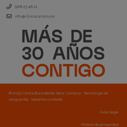
968 23 48 21
info@clinicacampoy.es
© 2025 Clínica Bucodental Sanz Campoy · Tecnología de
vanguardia · Sabemos cuidarte
Aviso legal
Política de privacidad