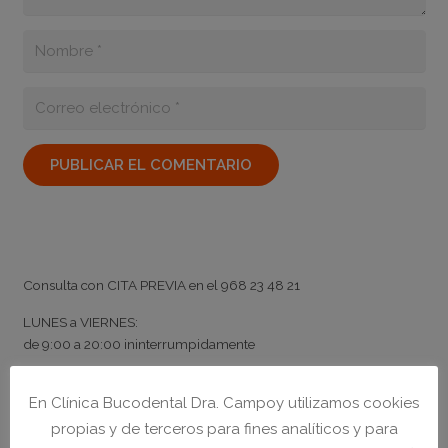
PUBLICAR EL COMENTARIO
Horario
Consulta con
CITA PREVIA
en el
968 23 48 21
LUNES a VIERNES:
de
9:00
a
20:00
ininterrumpidamente
NO CERRAMOS A MEDIODÍA
En Clínica Bucodental Dra. Campoy utilizamos cookies
propias y de terceros para fines analíticos y para