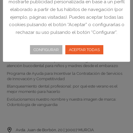
mostrarte publicidad personalizada en base a un perfil
elaborado a partir de tus hábitos de navegación (por
ejemplo, páginas visitadas). Puedes aceptar todas las
cookies pulsando el botón “Aceptar” o configurarlas o
rechazar su uso pulsando el botón “Configurar”.
Noticias
CONFIGURAR
ACEPTAR TODAS
Nuevo servicio de Odontopediatría en la Región de Murcia:
atención bucodental para niños y madres desde el embarazo
Programa de Ayuda para Incentivar la Contratación de Servicios
de Innovación y Competitividad
Blanqueamiento dental profesional: por qué este verano es el
mejor momento para hacerlo
Evolucionamos nuestro nombre y nuestra imagen de marca:
Odontología de vanguardia
Contacto
Avda. Juan de Borbón, 20 | 30007 MURCIA