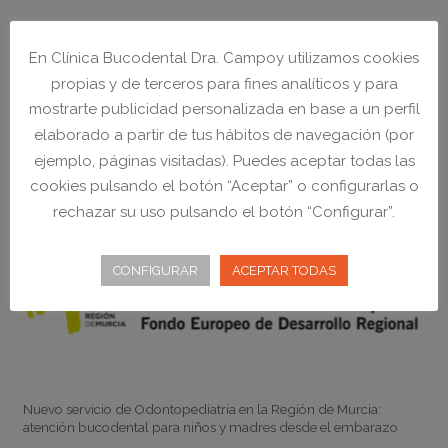
Horario
Consulta con
CITA PREVIA
en el
968 23 48 21
En Clínica Bucodental Dra. Campoy utilizamos cookies
LUNES a VIERNES:
propias y de terceros para fines analíticos y para
de
9:00
a
20:00
ininterrumpidamente
mostrarte publicidad personalizada en base a un perfil
elaborado a partir de tus hábitos de navegación (por
NO CERRAMOS A MEDIODÍA
ejemplo, páginas visitadas). Puedes aceptar todas las
cookies pulsando el botón “Aceptar” o configurarlas o
rechazar su uso pulsando el botón “Configurar”.
CONFIGURAR
ACEPTAR TODAS
Noticias
Nuevo servicio de Odontopediatría en la Región de Murcia:
atención bucodental para niños y madres desde el embarazo