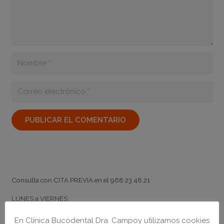
PUBLICAR EL COMENTARIO
Horario
Consulta con
CITA PREVIA
en el
968 23 48 21
LUNES a VIERNES:
de
9:00
a
20:00
ininterrumpidamente
En Clínica Bucodental Dra. Campoy utilizamos cookies