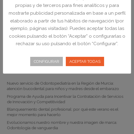
NO CERRAMOS A MEDIODÍA
propias y de terceros para fines analíticos y para
mostrarte publicidad personalizada en base a un perfil
elaborado a partir de tus hábitos de navegación (por
ejemplo, páginas visitadas). Puedes aceptar todas las
cookies pulsando el botón “Aceptar” o configurarlas o
rechazar su uso pulsando el botón “Configurar”.
CONFIGURAR
ACEPTAR TODAS
Noticias
Nuevo servicio de Odontopediatría en la Región de Murcia:
atención bucodental para niños y madres desde el embarazo
Programa de Ayuda para Incentivar la Contratación de Servicios
de Innovación y Competitividad
Blanqueamiento dental profesional: por qué este verano es el
mejor momento para hacerlo
Evolucionamos nuestro nombre y nuestra imagen de marca:
Odontología de vanguardia