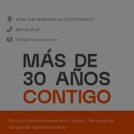
Contacto
Avda. Juan de Borbón, 20 | 30007 MURCIA
968 23 48 21
info@clinicacampoy.es
© 2025 Clínica Bucodental Sanz Campoy · Tecnología de
vanguardia · Sabemos cuidarte