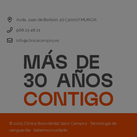
Contacto
Avda. Juan de Borbón, 20 | 30007 MURCIA
968 23 48 21
info@clinicacampoy.es
© 2025 Clínica Bucodental Sanz Campoy · Tecnología de
vanguardia · Sabemos cuidarte