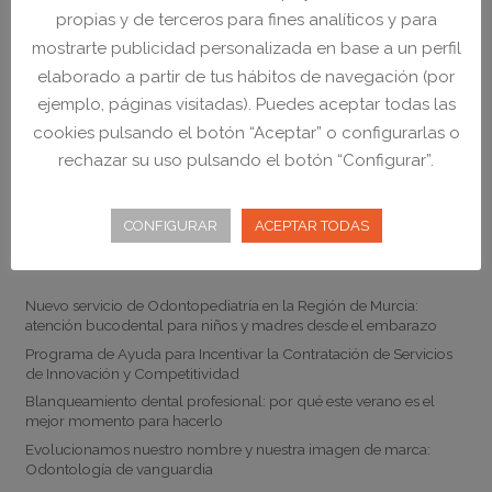
NO CERRAMOS A MEDIODÍA
propias y de terceros para fines analíticos y para
mostrarte publicidad personalizada en base a un perfil
elaborado a partir de tus hábitos de navegación (por
ejemplo, páginas visitadas). Puedes aceptar todas las
cookies pulsando el botón “Aceptar” o configurarlas o
rechazar su uso pulsando el botón “Configurar”.
CONFIGURAR
ACEPTAR TODAS
Noticias
Nuevo servicio de Odontopediatría en la Región de Murcia:
atención bucodental para niños y madres desde el embarazo
Programa de Ayuda para Incentivar la Contratación de Servicios
de Innovación y Competitividad
Blanqueamiento dental profesional: por qué este verano es el
mejor momento para hacerlo
Evolucionamos nuestro nombre y nuestra imagen de marca:
Odontología de vanguardia