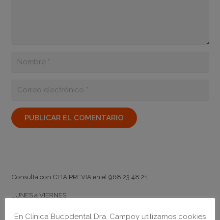
PUBLICAR EL COMENTARIO
Horario
Consulta con
CITA PREVIA
en el
968 23 48 21
LUNES a VIERNES:
de
9:00
a
20:00
ininterrumpidamente
En Clínica Bucodental Dra. Campoy utilizamos cookies