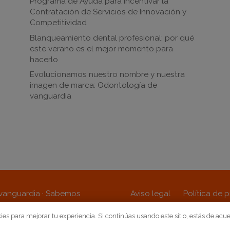
Programa de Ayuda para Incentivar la
Contratación de Servicios de Innovación y
Competitividad
Blanqueamiento dental profesional: por qué
este verano es el mejor momento para
hacerlo
Evolucionamos nuestro nombre y nuestra
imagen de marca: Odontología de
vanguardia
 vanguardia · Sabemos
Aviso legal
Política de 
kies para mejorar tu experiencia. Si continúas usando este sitio, estás de acue