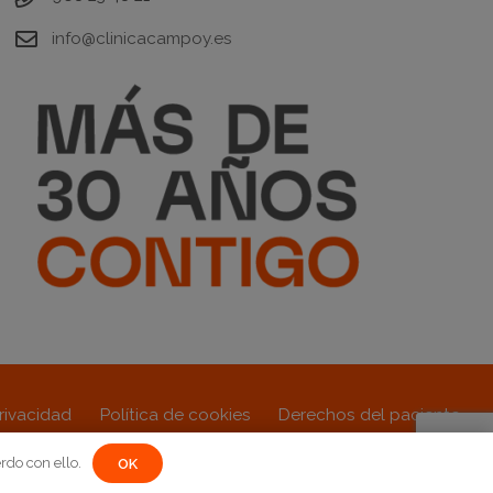
info@clinicacampoy.es
privacidad
Política de cookies
Derechos del paciente
rdo con ello.
OK