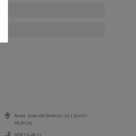
.
Contacto
Avda. Juan de Borbón, 20 | 30007
MURCIA
968 23 48 21