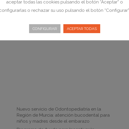
aceptar todas las cookies pulsando el botón “Aceptar” o
configurarlas o rechazar su uso pulsando el botón “Configurar”
CONFIGURAR
ACEPTAR TODAS
Noticias
Nuevo servicio de Odontopediatría en la
Región de Murcia: atención bucodental para
niños y madres desde el embarazo