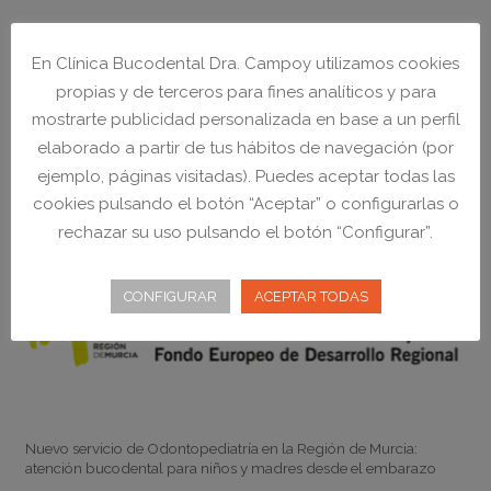
Horario
Consulta con
CITA PREVIA
en el
968 23 48 21
En Clínica Bucodental Dra. Campoy utilizamos cookies
LUNES a VIERNES:
propias y de terceros para fines analíticos y para
de
9:00
a
20:00
ininterrumpidamente
mostrarte publicidad personalizada en base a un perfil
elaborado a partir de tus hábitos de navegación (por
NO CERRAMOS A MEDIODÍA
ejemplo, páginas visitadas). Puedes aceptar todas las
cookies pulsando el botón “Aceptar” o configurarlas o
rechazar su uso pulsando el botón “Configurar”.
CONFIGURAR
ACEPTAR TODAS
Noticias
Nuevo servicio de Odontopediatría en la Región de Murcia:
atención bucodental para niños y madres desde el embarazo